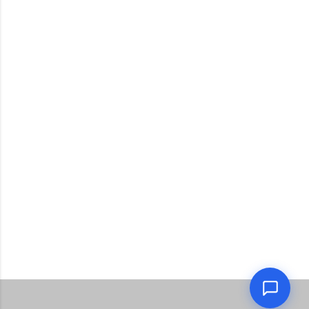
TANYA CEPAT (FAQ)
Ranafis Foto bukan Stopwatch!
Sedikit Rahasia dari kami!