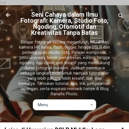
-->
Langsung ke konten utama
Seni Cahaya dalam Ilmu
Fotografi: Kamera, Studio Foto,
Ngoding, Otomotif dan
Kreativitas Tanpa Batas
Belajar fotografi secara menyeluruh, mulai dari
kamera HP, lensa, flash, trigger, hingga DSLR dan
perlengkapan studio foto. Pelajari komposisi,
pencahayaan, teknik pemotretan, editing, hingga
ngoding dan oprek web kreatif yang mendukung
dunia fotografi modern. Jadikan membaca
sebagai langkah awal untuk menjadi fotografer
yang lebih paham, lebih kreatif, dan siap
berkarya. Temukan tutorial, tips, trik, pengalaman
lapangan, serta inspirasi menarik hanya di Blog
Ranafis Photo.
▾