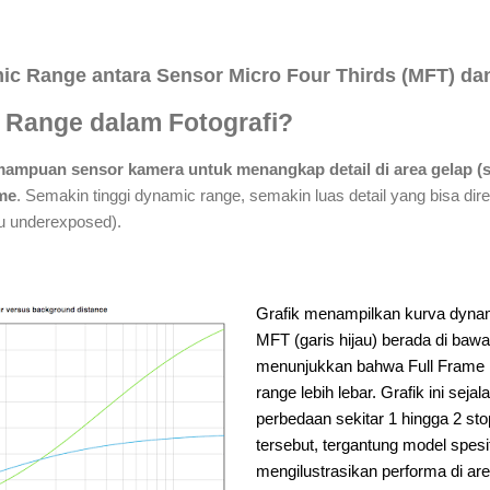
c Range antara Sensor Micro Four Thirds (MFT) dan
 Range dalam Fotografi?
ampuan sensor kamera untuk menangkap detail di area gelap (
ame
. Semakin tinggi dynamic range, semakin luas detail yang bisa di
u underexposed).
Grafik menampilkan kurva dynam
MFT (garis hijau) berada di bawah
menunjukkan bahwa Full Fram
range lebih lebar
. Grafik ini seja
perbedaan sekitar 1 hingga 2 st
tersebut, tergantung model spesif
mengilustrasikan performa di ar