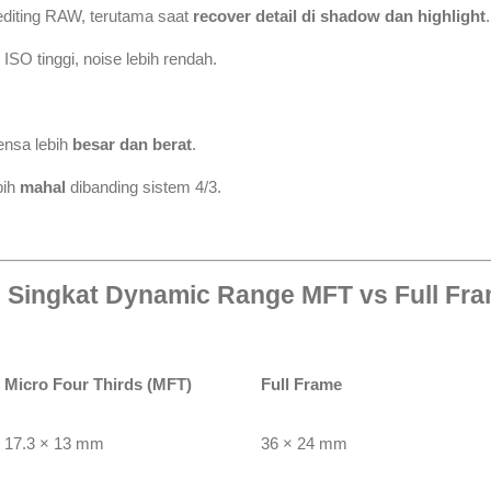
 editing RAW, terutama saat
recover detail di shadow dan highlight
.
 ISO tinggi, noise lebih rendah.
ensa lebih
besar dan berat
.
bih
mahal
dibanding sistem 4/3.
 Singkat Dynamic Range MFT vs Full Fr
Micro Four Thirds (MFT)
Full Frame
17.3 × 13 mm
36 × 24 mm