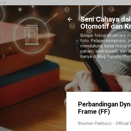
-->
Seni Cahaya dal
Otomotif dan Kr
Belajar fotografi secara m
foto. Pelajari komposisi, 
mendukung dunia fotograf
paham, lebih kreatif, dan s
hanya di Blog Ranafis Pho
Perbandingan Dyna
Frame (FF)
Bourton Patitucci -
Officia