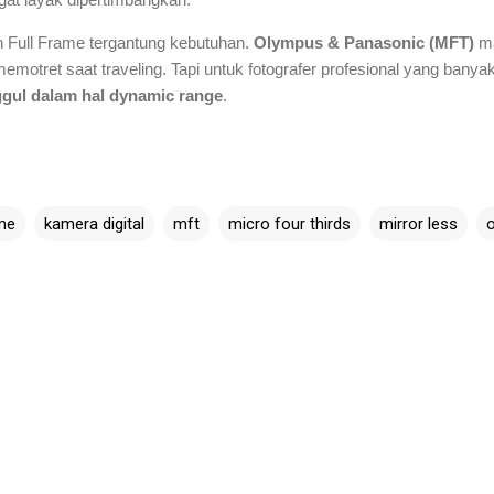
an Full Frame tergantung kebutuhan.
Olympus & Panasonic (MFT)
ma
emotret saat traveling. Tapi untuk fotografer profesional yang banya
ggul dalam hal dynamic range
.
ame
kamera digital
mft
micro four thirds
mirror less