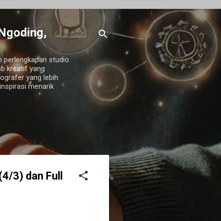
 Ngoding,
an perlengkapan studio
b kreatif yang
grafer yang lebih
 inspirasi menarik
4/3) dan Full