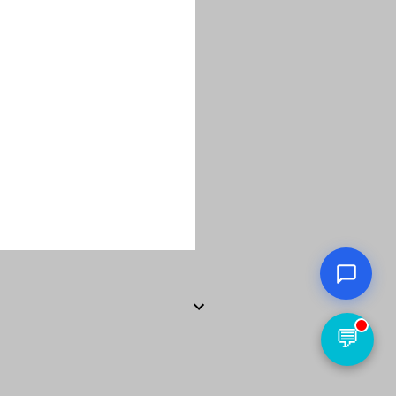
TANYA CEPAT (FAQ)
Ranafis Foto bukan Stopwatch!
Sedikit Rahasia dari kami!
💬