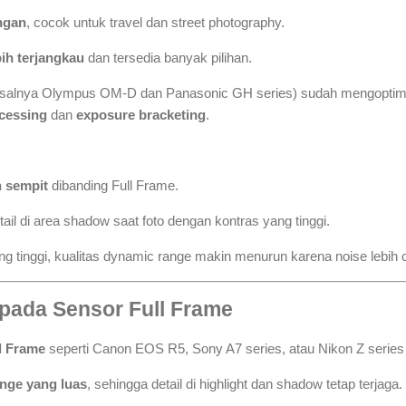
ngan
, cocok untuk travel dan street photography.
bih terjangkau
dan tersedia banyak pilihan.
isalnya Olympus OM-D dan Panasonic GH series) sudah mengoptim
cessing
dan
exposure bracketing
.
h sempit
dibanding Full Frame.
ail di area shadow saat foto dengan kontras yang tinggi.
g tinggi, kualitas dynamic range makin menurun karena noise lebih 
pada Sensor Full Frame
l Frame
seperti Canon EOS R5, Sony A7 series, atau Nikon Z serie
nge yang luas
, sehingga detail di highlight dan shadow tetap terjaga.