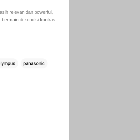
sih relevan dan powerful,
k bermain di kondisi kontras
olympus
panasonic
Admin Ranafis