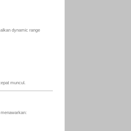
alkan dynamic range
cepat muncul.
s menawarkan: