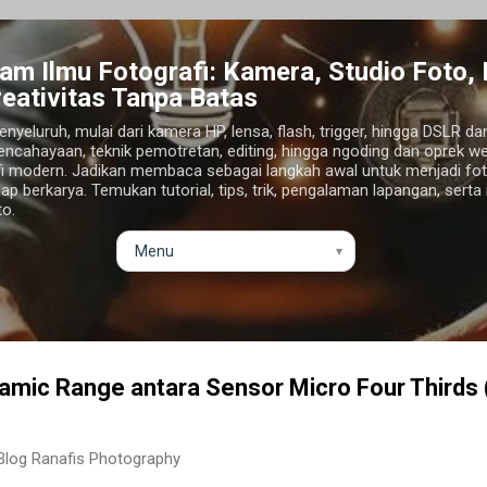
Langsung ke konten utama
am Ilmu Fotografi: Kamera, Studio Foto,
eativitas Tanpa Batas
enyeluruh, mulai dari kamera HP, lensa, flash, trigger, hingga DSLR d
pencahayaan, teknik pemotretan, editing, hingga ngoding dan oprek we
i modern. Jadikan membaca sebagai langkah awal untuk menjadi foto
iap berkarya. Temukan tutorial, tips, trik, pengalaman lapangan, serta
to.
▾
mic Range antara Sensor Micro Four Thirds (
l Blog Ranafis Photography