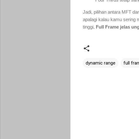
Jadi, pilihan antara MFT d
apalagi kalau kamu sering m
tinggi,
Full Frame jelas un
dynamic range
full fr
Komentar